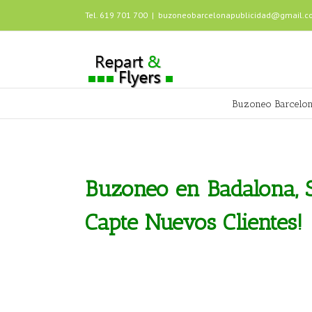
Tel. 619 701 700
|
buzoneobarcelonapublicidad@gmail.c
Buzoneo Barcelo
Buzoneo en Badalona, S
Capte Nuevos Clientes!