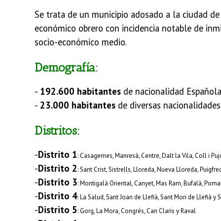
Se trata de un municipio adosado a la ciudad de 
económico obrero con incidencia notable de inmig
socio-económico medio.
Demografía:
-
192.600 habitantes
de nacionalidad Español
-
23.000 habitantes
de diversas nacionalidades
Distritos:
-
Distrito 1
: Casagemes, Manresà, Centre, Dalt la Vila, Coll i Puj
-
Distrito 2
: Sant Crist, Sistrells, Lloreda, Nueva Lloreda, Puigf
-
Distrito 3
: Montigalà Oriental, Canyet, Mas Ram, Bufalà, Poma
-
Distrito 4
: La Salud, Sant Joan de Llefià, Sant Mori de Llefià y 
-
Distrito 5
: Gorg, La Mora, Congrés, Can Claris y Raval