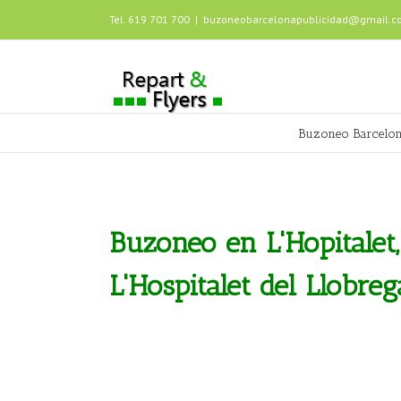
Tel. 619 701 700
|
buzoneobarcelonapublicidad@gmail.c
Buzoneo Barcelo
Buzoneo en L'Hopitalet,
L'Hospitalet del Llobreg