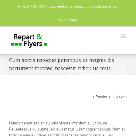
Tel. 619 701 700
|
buzoneobarcelonapublicidad@gmail.com
Aviso Legal
Cum sociis natoque penatibus et magnis dis
parturient montes, nascetur ridiculus mus.
Previous
Next
Nunc sit amet sapien eu urna viverra interdum eu ut ipsum.
Pellentesque vulputate leo quis metus ullamcorper dapibus. Nam ac
tortor a augue ultrices sagittis. Maecenas tempor justo eu leo