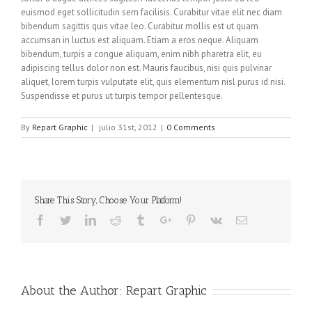
euismod eget sollicitudin sem facilisis. Curabitur vitae elit nec diam
bibendum sagittis quis vitae leo. Curabitur mollis est ut quam
accumsan in luctus est aliquam. Etiam a eros neque. Aliquam
bibendum, turpis a congue aliquam, enim nibh pharetra elit, eu
adipiscing tellus dolor non est. Mauris faucibus, nisi quis pulvinar
aliquet, lorem turpis vulputate elit, quis elementum nisl purus id nisi.
Suspendisse et purus ut turpis tempor pellentesque.
By
Repart Graphic
|
julio 31st, 2012
|
0 Comments
Share This Story, Choose Your Platform!
Facebook
Twitter
Linkedin
Reddit
Tumblr
Google+
Pinterest
Vk
Email
About the Author:
Repart Graphic