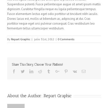
Suspendisse potenti. Fusce pellentesque augue sit amet ipsum mattis
dignissim. Curabitur fringilla neque eu ligula pellentesque tempus.
Fusce elementum lectus eget odio porttitor ut tincidunt nibh iaculis.
Donec lacus est, mollis ut bibendum ac, adipiscing at dui. Cras
porttitor neque eget orci pulvinar consequat. Cras vestibulum leo
fermentum tellus ullamcorper vestibulum.
By
Repart Graphic
|
julio 31st, 2012
|
0 Comments
Share This Story, Choose Your Platform!
Facebook
Twitter
Linkedin
Reddit
Tumblr
Google+
Pinterest
Vk
Email
About the Author:
Repart Graphic