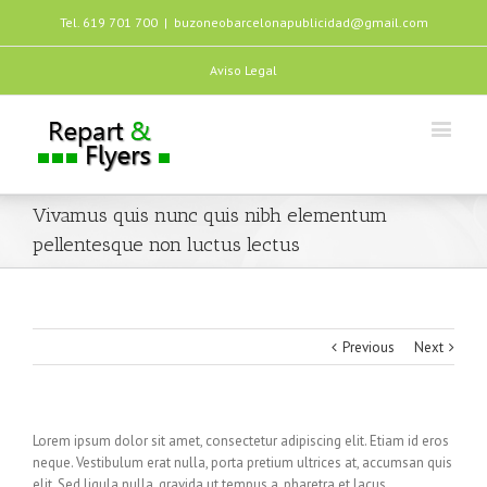
Tel. 619 701 700
|
buzoneobarcelonapublicidad@gmail.com
Aviso Legal
Vivamus quis nunc quis nibh elementum
pellentesque non luctus lectus
Previous
Next
Lorem ipsum dolor sit amet, consectetur adipiscing elit. Etiam id eros
neque. Vestibulum erat nulla, porta pretium ultrices at, accumsan quis
elit. Sed ligula nulla, gravida ut tempus a, pharetra et lacus.